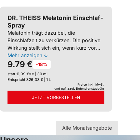
DR. THEISS Melatonin Einschlaf-
Spray
Melatonin trägt dazu bei, die
Einschlafzeit zu verkürzen. Die positive
Wirkung stellt sich ein, wenn kurz vor
dem Schlafengehen 1 mg Melatonin
Mehr anzeigen ↓
9.79 €
zugeführt wird. Das leicht
-18%
anzuwendende Spray ist dank
statt 11,99 €** | 30 ml
Sprühkopf einfach zu dosieren. Vegan.
Entspricht 326,33 € | 1 L
Zuckerfrei. Mit Zitronen-
Preise inkl. MwSt.
und ggf. zzgl. Botendienstgebühr
Minzgeschmack. Ohne
JETZT VORBESTELLEN
Gewöhnungseffekt.
Alle Monatsangebote
Unsere