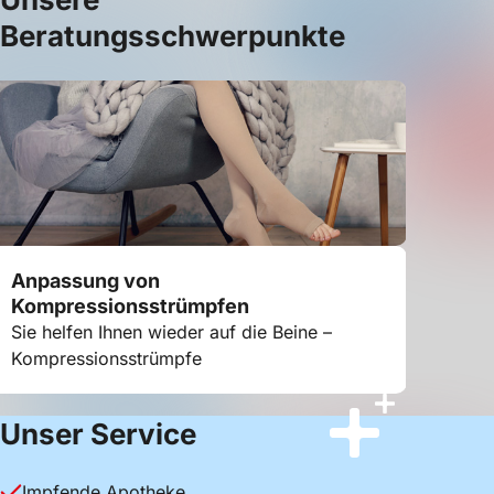
Beratungsschwerpunkte
Anpassung von
Diabet
Kompressionsstrümpfen
Diabete
Sie helfen Ihnen wieder auf die Beine –
einem 
Kompressionsstrümpfe
1
2
3
Unser Service
Impfende Apotheke